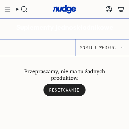
Skip
to
SZUKAJ
KONTO
content
Suplementy jednoskładnikowe
Sortuj
SORTUJ WEDŁUG
według
Przepraszamy, nie ma tu żadnych
produktów.
RESETOWANIE