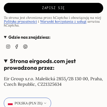
ZAPISZ SIĘ
Ta strona jest chroniona przez hCaptcha i obowiązują na niej
Polityka prywatności
i
Warunki korzystania z usługi
serwisu
hCaptcha.
Gdzie nas znajdziesz:
I
F
P
n
a
i
s
c
n
Strona eirgoods.com jest
t
e
t
a
b
e
prowadzona przez:
g
o
r
r
o
e
Eir Group s.r.o. Malešická 2855/2B 130 00, Praha,
a
k
s
Czech Republic, CZ21325634
m
t
Waluta
POLSKA (PLN ZŁ)